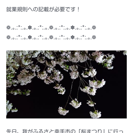
就業規則への記載が必要です！
❁.｡.:*:.｡.✽.｡.:*:.｡.❁.｡.:*:.｡.✽.｡.:*:.｡.❁
❁.｡.:*:.｡.✽.｡.:*:.｡.❁.｡.:*:.｡.✽.｡.:*:.｡.❁
先日、我がふるさと幸手市の「桜まつり」に行っ